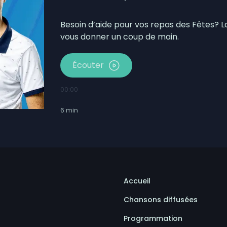
otbinière-Frontenac au pas de campagne
Pierre-de-Broughton fermée ce jeudi
Besoin d’aide pour vos repas des Fêtes?
vous donner un coup de main.
Écouter
00:00
6
min
Accueil
Chansons diffusées
Programmation