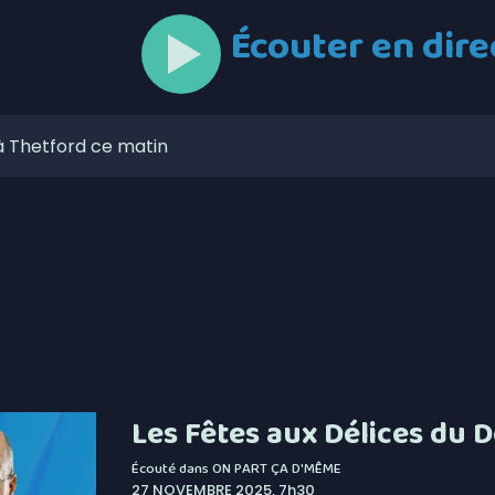
Écouter en dire
à Thetford ce matin
 6,4% en juillet au Canada, la Chaudière-Appalaches
onne forme à son noyau défensif
ses aises au mont Adstock, dès aujourd’hui
 de l’Unicanvas ce weekend
circulation à Thetford au cours des prochains jours
itique les dépenses de Christine Fréchette
Les Fêtes aux Délices du
lors de l’Opération nationale concertée en sécurité
Écouté dans
ON PART ÇA D'MÊME
27 NOVEMBRE 2025, 7h30