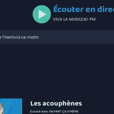
Écouter en dire
VIVA LA MUSIQUE! PM
à Thetford ce matin
 6,4% en juillet au Canada, la Chaudière-Appalaches
onne forme à son noyau défensif
ses aises au mont Adstock, dès aujourd’hui
 de l’Unicanvas ce weekend
circulation à Thetford au cours des prochains jours
itique les dépenses de Christine Fréchette
Les acouphènes
lors de l’Opération nationale concertée en sécurité
Écouté dans
ON PART ÇA D'MÊME