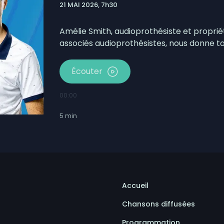
21 MAI 2026, 7h30
otbinière-Frontenac au pas de campagne
Pierre-de-Broughton fermée ce jeudi
Amélie Smith, audioprothésiste et propriét
associés audioprothésistes, nous donne to
Écouter
00:00
5
min
Accueil
Chansons diffusées
Programmation