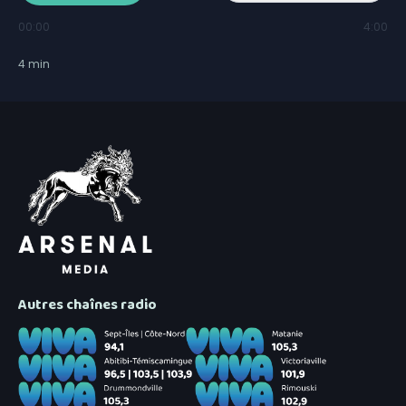
00:00
4:00
4
min
Autres chaînes radio