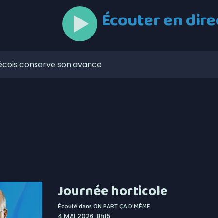
Écouter en dire
bécois conserve son avance
mpionne du Championnat canadien de balle donnée
erre-de-Broughton s’apprête à accueillir le Weekend du
an Groleau de retour derrière le banc de l’Assurancia de
nce un appel d’offres visant l’exploitation et le
être à l’abri de ses créanciers
ppalaches mettent de l’avant leur plan climat
Journée horticole
reprises fermeraient à cause de la rareté de
Écouté dans
ON PART ÇA D'MÊME
4 MAI 2026, 8h15