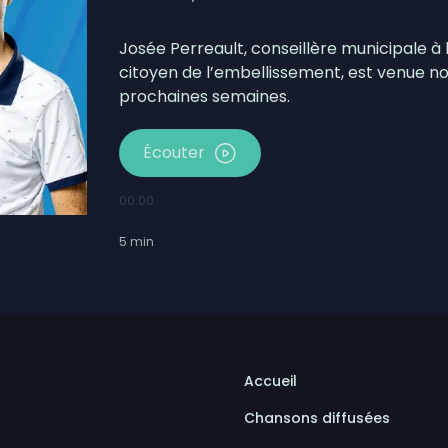
es conditions à la MRC des Appalaches et au Connectif
Labrecque veut assouplir les règles
Josée Perreault, conseillère municipale à 
citoyen de l’embellissement, est venue nou
prochaines semaines.
Écouter
00:00
5
min
Accueil
Chansons diffusées