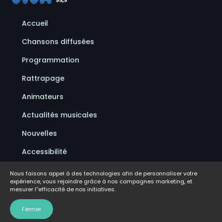
Accueil
Chansons diffusées
Programmation
Rattrapage
Animateurs
Actualités musicales
Nouvelles
Accessibilité
Politique de confidentialité
Nous faisons appel à des technologies afin de personnaliser votre
expérience, vous rejoindre grâce à nos campagnes marketing, et
Conditions d'utilisation
mesurer l''efficacité de nos initiatives.
FAQ
Fermer