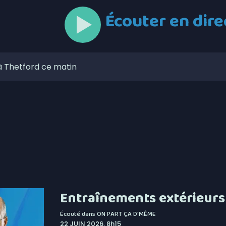
Écouter en dire
à Thetford ce matin
 6,4% en juillet au Canada, la Chaudière-Appalaches
onne forme à son noyau défensif
ses aises au mont Adstock, dès aujourd’hui
 de l’Unicanvas ce weekend
circulation à Thetford au cours des prochains jours
itique les dépenses de Christine Fréchette
Entraînements extérieurs
lors de l’Opération nationale concertée en sécurité
Écouté dans
ON PART ÇA D'MÊME
22 JUIN 2026, 8h15