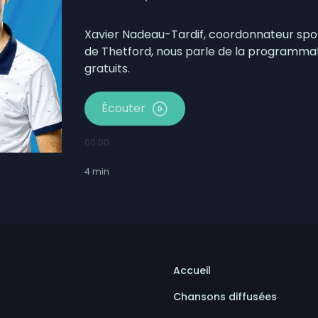
otbinière-Frontenac au pas de campagne
Pierre-de-Broughton fermée ce jeudi
Xavier Nadeau-Tardif, coordonnateur sportif
de Thetford, nous parle de la programmat
gratuits.
Écouter
00:00
4
min
Accueil
Chansons diffusées