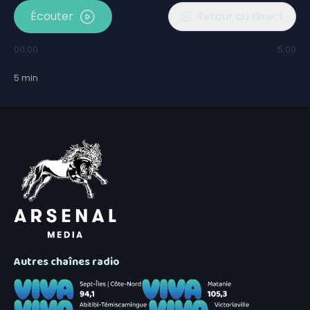
Écouter
Retour au direct
00:00
5:00
5
min
Autres chaînes radio