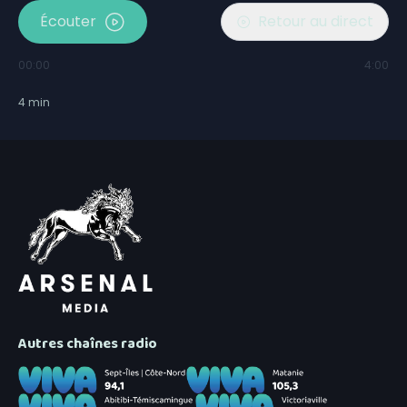
Écouter
Retour au direct
00:00
4:00
4
min
Autres chaînes radio