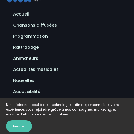
Accueil
Chansons diffusées
Programmation
Rattrapage
Animateurs
Actualités musicales
Nouvelles
Accessibilité
Politique de confidentialité
Nous faisons appel à des technologies afin de personnaliser votre
expérience, vous rejoindre grâce à nos campagnes marketing, et
Conditions d'utilisation
mesurer l''efficacité de nos initiatives.
FAQ
Fermer