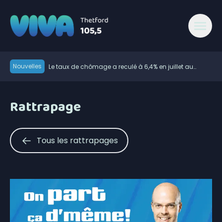
Nouvelles
Le taux de chômage a reculé à 6,4% en juillet au
Canada
Plusieurs rues fermées à la circulation à Thetford au
cours des prochains jours
Paul St-Pierre Plamondon critique les dépenses de
Rattrapage
Christine Fréchette
600 embarcations vérifiées lors de l’Opération
nationale concertée en sécurité nautique de la SQ
Le candidat libéral dans Lotbinière-Frontenac au pas
de campagne
La route du Rang 9 à Saint-Pierre-de-Broughton
Tous les rattrapages
fermée ce jeudi
Nouvelle convention collective dans le secteur de la
sécurité privée
La foudre a déclenché des dizaines de feux de forêt
en juillet au Québec
L’heure est aux bilans pour Roxanne Bédard
Près de 400 véhicules volés retrouvés en 2025